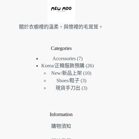
關於衣櫥裡的溫柔，與懷裡的毛茸茸。
Categories
7
Accessories
7
26
個
Korea/正韓服飾預購
26
個
10
產
New/新品上架
10
個
產
3
品
Shoes/鞋子
3
個
產
品
3
現貨手刀出
3
產
個
品
品
產
品
Information
購物須知