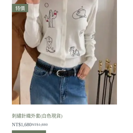
特價
刺繡針織外套(白色現貨)
NT$
1,680
NT$
1,880
原
目