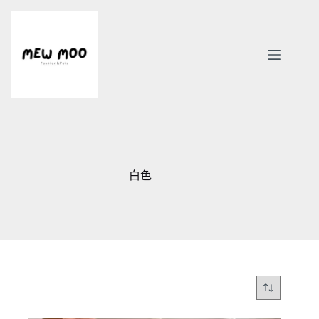
跳
至
主
要
內
容
白色