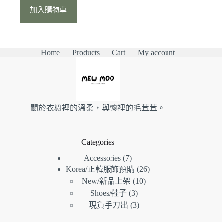
始
前
加入購物車
價
價
格：
格：
NT$1,880。
NT$1,680。
Home
Products
Cart
My account
關於衣櫥裡的溫柔，與懷裡的毛茸茸。
Categories
7
Accessories
7
26
個
Korea/正韓服飾預購
26
個
10
產
New/新品上架
10
個
產
3
品
Shoes/鞋子
3
個
產
品
3
現貨手刀出
3
產
個
品