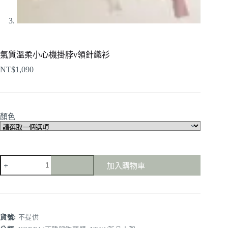
氣質溫柔小心機掛脖v領針織衫
NT$
1,090
顏色
氣
加入購物車
質
溫
柔
小
心
貨號:
不提供
機