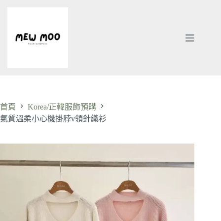
跳
至
主
要
內
容
首頁
Korea/正韓服飾預購
氣質溫柔小心機掛脖v領針織衫