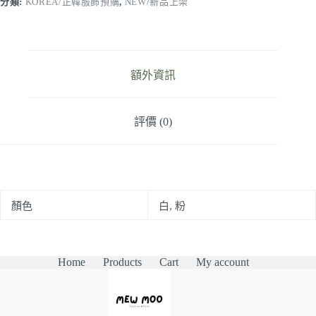
分類:
KOREA/正韓服飾預購
,
NEW/新品上架
掛
脖
v
領
針
額外資訊
織
衫
數
評價 (0)
量
顏色
白, 粉
Home
Products
Cart
My account