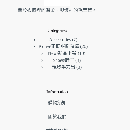
關於衣櫥裡的溫柔，與懷裡的毛茸茸。
Categories
7
Accessories
7
26
個
Korea/正韓服飾預購
26
個
10
產
New/新品上架
10
個
產
3
品
Shoes/鞋子
3
個
產
品
3
現貨手刀出
3
產
個
品
品
產
品
Information
購物須知
關於我們